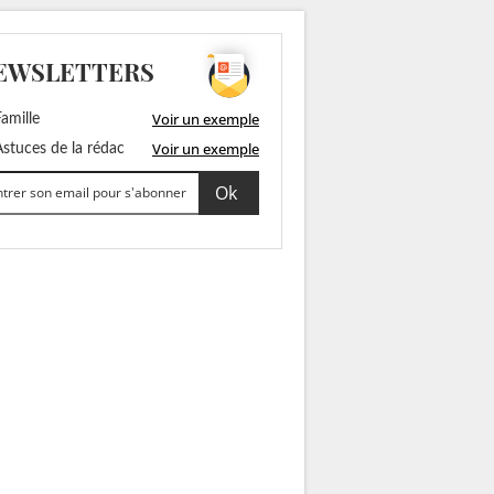
EWSLETTERS
Voir un exemple
amille
Voir un exemple
stuces de la rédac