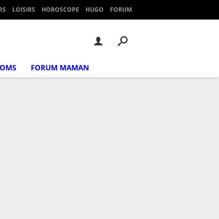
RS
LOISIRS
HOROSCOPE
HUGO
FORUM
NOMS
FORUM MAMAN