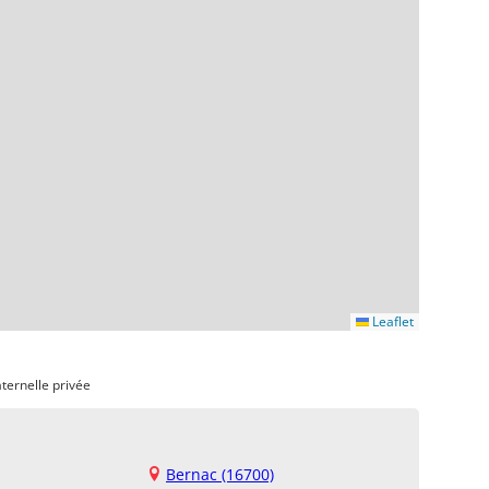
Leaflet
ternelle privée
Bernac (16700)