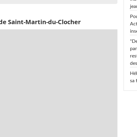
jea
Pou
de Saint-Martin-du-Clocher
Act
ins
"De
par
res
des
Hél
sa 