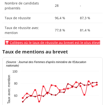
Nombre de candidats
28
-
présentés
Taux de réussite
96,4 %
87,3 %
Taux de réussite avec
77,8 %
81,4 %
mention
Collèges où le taux de réussite au brevet est le plus élevé
Taux de mentions au brevet
(Source : Journal des Femmes d'après ministère de l'Education
nationale)
100
Taux avec mention
80
60