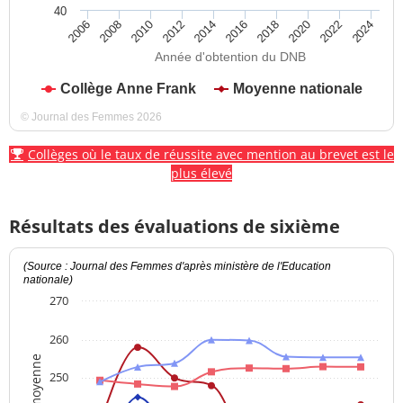
40
2012
2018
2024
2008
2014
2020
2010
2016
2022
2006
Année d'obtention du DNB
Collège Anne Frank
Moyenne nationale
© Journal des Femmes 2026
Collèges où le taux de réussite avec mention au brevet est le
plus élevé
Résultats des évaluations de sixième
(Source : Journal des Femmes d'après ministère de l'Education
nationale)
270
260
Note moyenne
250