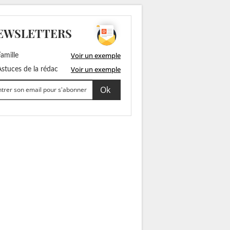
EWSLETTERS
Voir un exemple
amille
Voir un exemple
stuces de la rédac