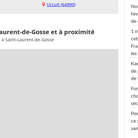
Urcuit (64990)
Nut
fav
de 
Laurent-de-Gosse et à proximité
1 m
cet
e à Saint-Laurent-de-Gosse
Fra
les
Ka
de 
de 
For
cho
séc
Per
ce 
san