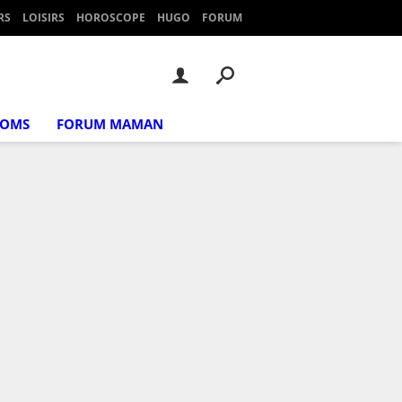
RS
LOISIRS
HOROSCOPE
HUGO
FORUM
NOMS
FORUM MAMAN