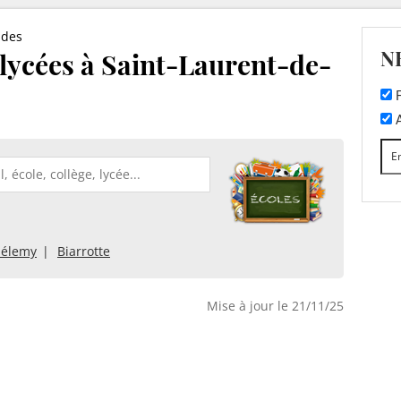
ndes
N
t lycées à Saint-Laurent-de-
F
A
hélemy
Biarrotte
Mise à jour le 21/11/25