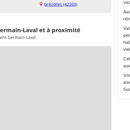
va
Grézolles (42260)
Ava
rén
Val
Germain-Laval et à proximité
pèr
aint-Germain-Laval.
hab
viei
Cet
aux
Vin
am
Sud