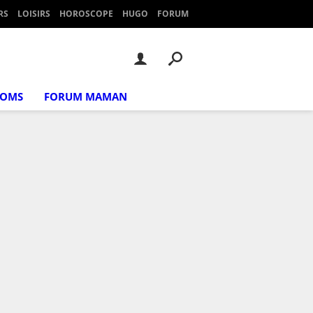
RS
LOISIRS
HOROSCOPE
HUGO
FORUM
NOMS
FORUM MAMAN