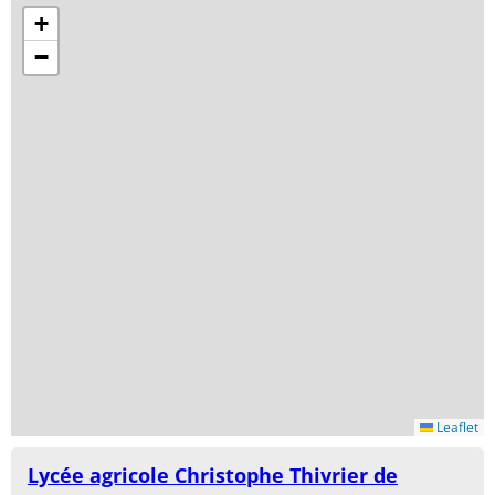
+
−
Leaflet
Lycée agricole Christophe Thivrier de