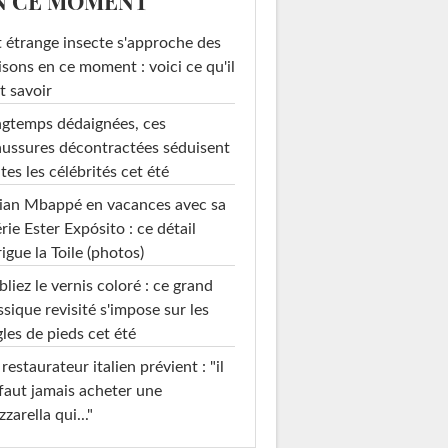
N CE MOMENT
 étrange insecte s'approche des
sons en ce moment : voici ce qu'il
t savoir
gtemps dédaignées, ces
ussures décontractées séduisent
tes les célébrités cet été
ian Mbappé en vacances avec sa
rie Ester Expósito : ce détail
rigue la Toile (photos)
liez le vernis coloré : ce grand
ssique revisité s'impose sur les
les de pieds cet été
restaurateur italien prévient : "il
faut jamais acheter une
zarella qui..."