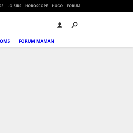
RS
LOISIRS
HOROSCOPE
HUGO
FORUM
NOMS
FORUM MAMAN