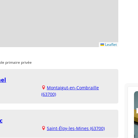
Leaflet
ole primaire privée
hel
Montaigut-en-Combraille
(63700)
c
Saint-Éloy-les-Mines (63700)