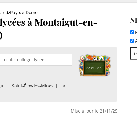
rand
Puy-de-Dôme
N
t lycées à Montaigut-en-
)
F
A
gut
Saint-Éloy-les-Mines
La
Mise à jour le 21/11/25