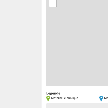
−
Légende
Maternelle publique
Ma