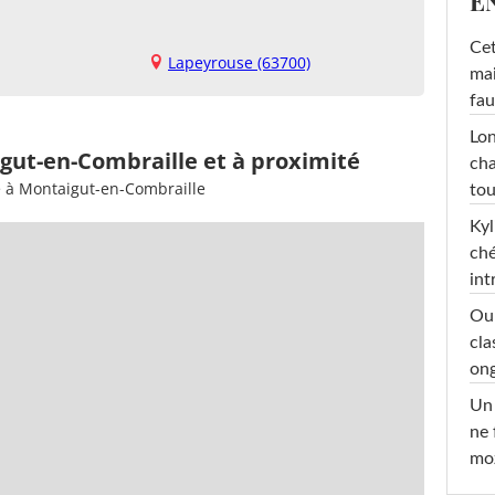
E
Cet
Lapeyrouse (63700)
mai
fau
Lon
gut-en-Combraille et à proximité
cha
e à Montaigut-en-Combraille
tou
Kyl
ché
int
Oub
cla
ong
Un 
ne 
moz