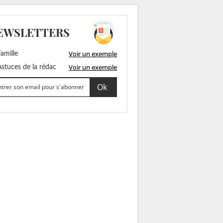
EWSLETTERS
Voir un exemple
amille
Voir un exemple
stuces de la rédac