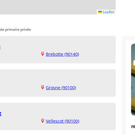
Leaflet
ole primaire privée
e
Brebotte (90140)
Grosne (90100)
t
Vellescot (90100)