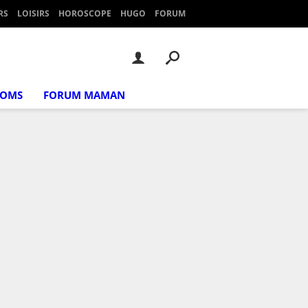
RS
LOISIRS
HOROSCOPE
HUGO
FORUM
NOMS
FORUM MAMAN