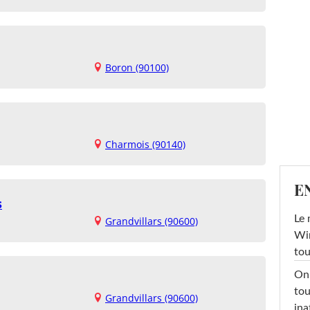
Boron (90100)
Charmois (90140)
E
s
Le 
Grandvillars (90600)
Win
tou
On 
tou
Grandvillars (90600)
ina