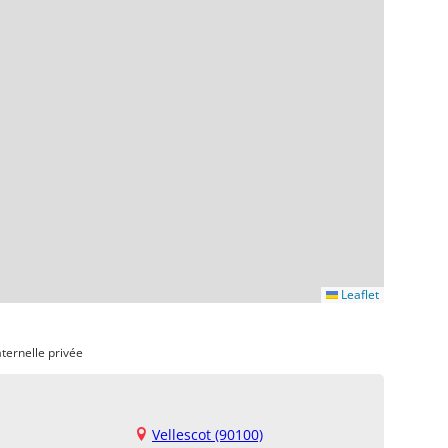
Leaflet
ternelle privée
Vellescot (90100)