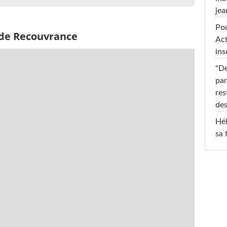
jea
Pou
 de Recouvrance
Act
ins
"De
par
res
des
Hél
sa 