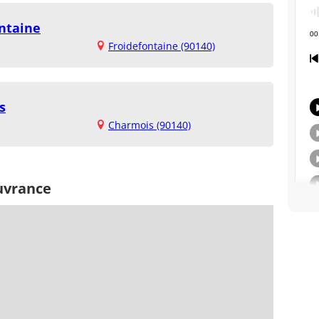
ontaine
Froidefontaine (90140)
s
Charmois (90140)
uvrance