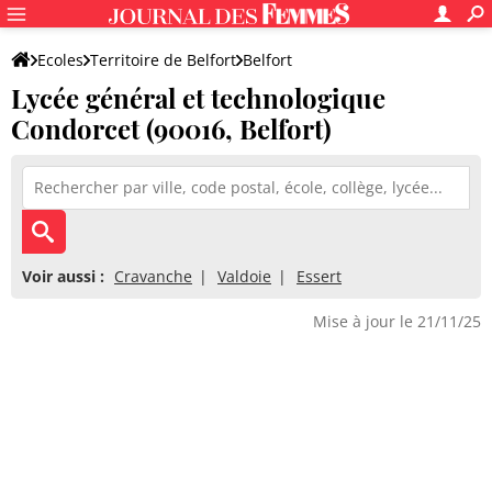
Ecoles
Territoire de Belfort
Belfort
Lycée général et technologique
Lycée général et technologique Condorcet
Condorcet (90016, Belfort)
Voir aussi :
Cravanche
Valdoie
Essert
Mise à jour le 21/11/25