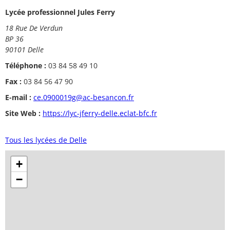
Lycée professionnel Jules Ferry
18 Rue De Verdun
BP 36
90101 Delle
Téléphone :
03 84 58 49 10
Fax :
03 84 56 47 90
E-mail :
ce.0900019g@ac-besancon.fr
Site Web :
https://lyc-jferry-delle.eclat-bfc.fr
Tous les lycées de Delle
+
−