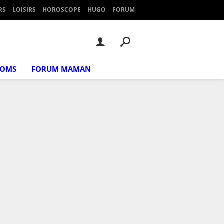
RS
LOISIRS
HOROSCOPE
HUGO
FORUM
NOMS
FORUM MAMAN