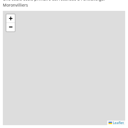
Moronvilliers
+
−
Leaflet