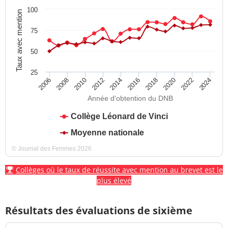
100
Taux avec mention
75
50
25
2012
2018
2024
2008
2014
2020
2010
2016
2022
2006
Année d'obtention du DNB
Collège Léonard de Vinci
Moyenne nationale
© Journal des Femmes 2026
Collèges où le taux de réussite avec mention au brevet est le
plus élevé
Résultats des évaluations de sixième