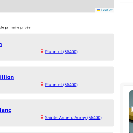
Leaflet
ole primaire privée
h
Pluneret (56400)
illion
Pluneret (56400)
lanc
Sainte-Anne-d'Auray (56400)