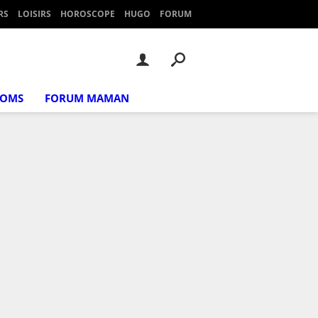
RS
LOISIRS
HOROSCOPE
HUGO
FORUM
NOMS
FORUM MAMAN