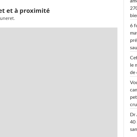
amo
270
et et à proximité
bi
luneret.
6 f
ma
pré
sa
Cet
le 
de 
Vou
cam
pet
cru
Dr 
40 
san