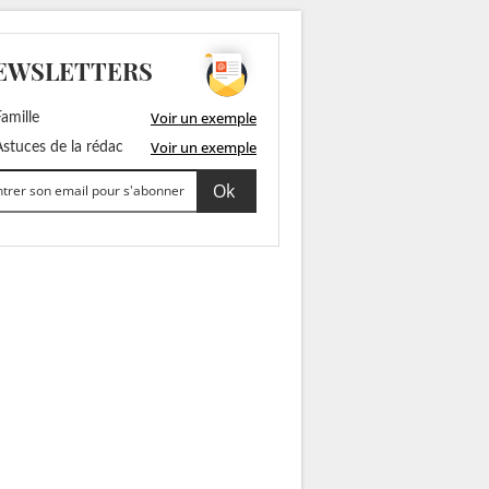
EWSLETTERS
Voir un exemple
amille
Voir un exemple
stuces de la rédac