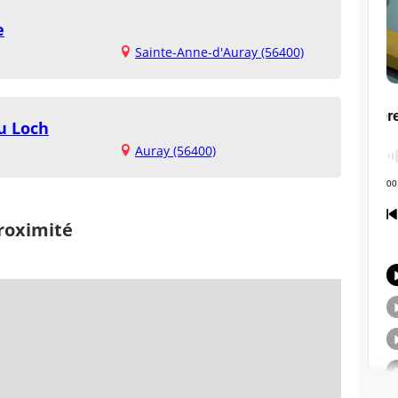
e
Sainte-Anne-d'Auray (56400)
u Loch
Auray (56400)
proximité