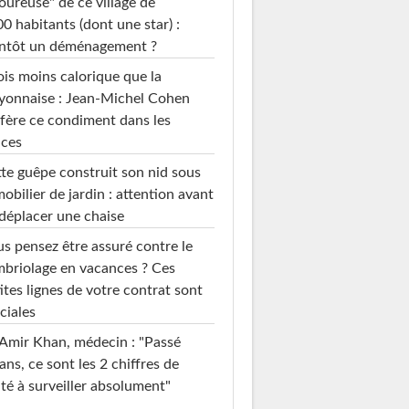
ureuse" de ce village de
0 habitants (dont une star) :
entôt un déménagement ?
ois moins calorique que la
yonnaise : Jean-Michel Cohen
fère ce condiment dans les
uces
te guêpe construit son nid sous
mobilier de jardin : attention avant
déplacer une chaise
s pensez être assuré contre le
briolage en vacances ? Ces
ites lignes de votre contrat sont
ciales
Amir Khan, médecin : "Passé
ans, ce sont les 2 chiffres de
té à surveiller absolument"