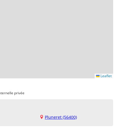
Leaflet
ternelle privée
Pluneret (56400)