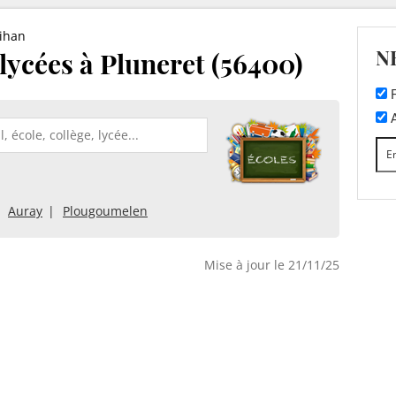
ihan
N
 lycées à Pluneret (56400)
F
A
Auray
Plougoumelen
Mise à jour le 21/11/25