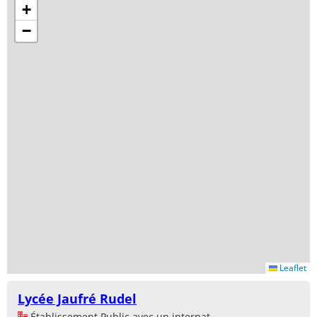
+
−
Leaflet
Lycée Jaufré Rudel
Établissement Public avec un internat