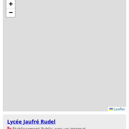
+
−
Leaflet
Lycée Jaufré Rudel
Établissement Public avec un internat