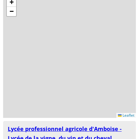
+
−
Leaflet
Lycée professionnel agricole d'Amboise -
Lycée de la vigne, du vin et du cheval