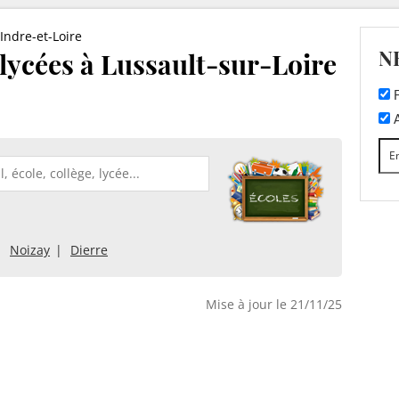
Indre-et-Loire
N
t lycées à Lussault-sur-Loire
F
A
Noizay
Dierre
Mise à jour le 21/11/25