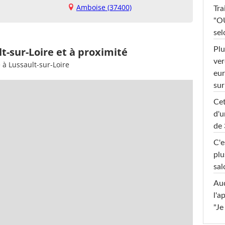
Amboise (37400)
Tra
"OU
sel
Plu
t-sur-Loire et à proximité
ver
 à Lussault-sur-Loire
eur
sur
Cet
d'u
de 
C'e
plu
sal
Au
l'a
"Je