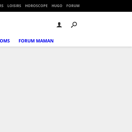
RS
LOISIRS
HOROSCOPE
HUGO
FORUM
NOMS
FORUM MAMAN