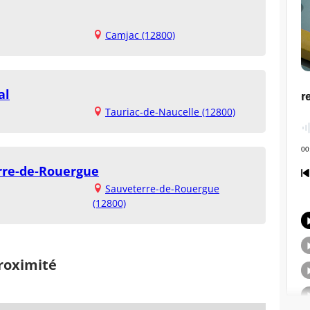
Camjac (12800)
al
Tauriac-de-Naucelle (12800)
rre-de-Rouergue
Sauveterre-de-Rouergue
(12800)
proximité