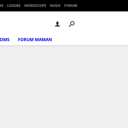
RS
LOISIRS
HOROSCOPE
HUGO
FORUM
NOMS
FORUM MAMAN