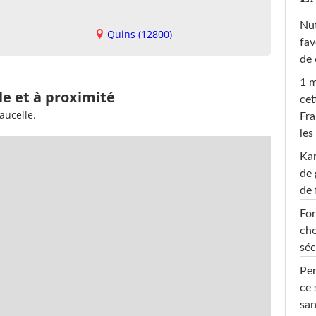
Nut
Quins (12800)
fav
de 
1 m
le et à proximité
cet
aucelle.
Fra
les
Ka
de 
de 
For
cho
séc
Per
ce 
san