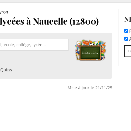
yron
N
 lycées à Naucelle (12800)
F
A
Quins
Mise à jour le 21/11/25