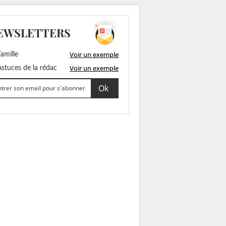
EWSLETTERS
Voir un exemple
amille
Voir un exemple
stuces de la rédac