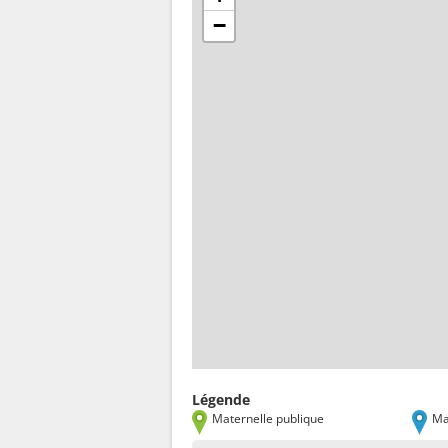
−
Légende
Maternelle publique
Ma