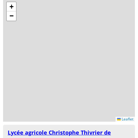
+
−
Leaflet
Lycée agricole Christophe Thivrier de