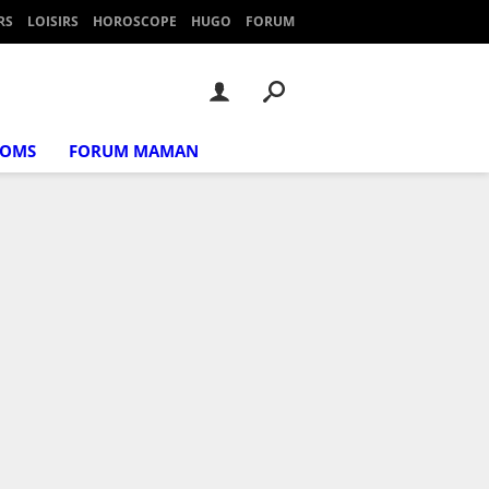
RS
LOISIRS
HOROSCOPE
HUGO
FORUM
NOMS
FORUM MAMAN