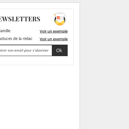
EWSLETTERS
Voir un exemple
amille
Voir un exemple
stuces de la rédac