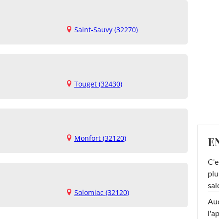
Saint-Sauvy (32270)
Touget (32430)
Monfort (32120)
E
C'e
plu
sal
Solomiac (32120)
Au
l'a