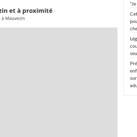
"Je
in et à proximité
Cet
e à Mauvezin
pou
che
Lég
cou
seu
Pré
enf
sor
adu