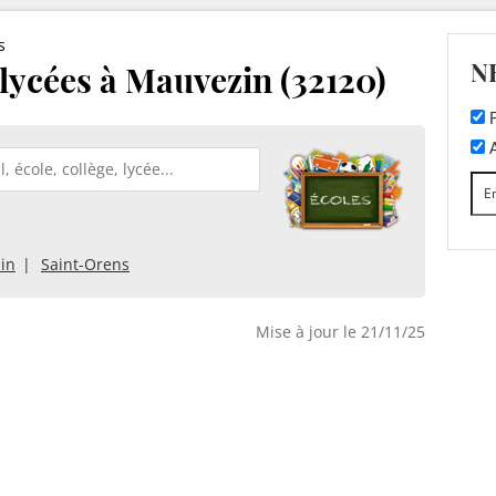
s
N
 lycées à Mauvezin (32120)
F
A
in
Saint-Orens
Mise à jour le 21/11/25