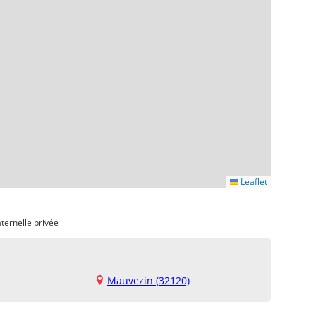
Leaflet
ternelle privée
Mauvezin (32120)