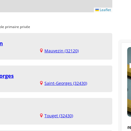
Leaflet
ole primaire privée
in
Mauvezin (32120)
eorges
Saint-Georges (32430)
Touget (32430)