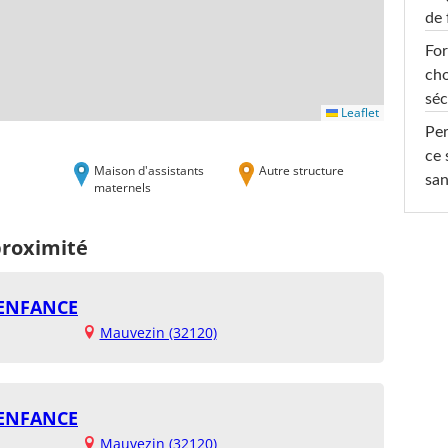
de 
For
cho
séc
Leaflet
Per
ce 
Maison d'assistants
Autre structure
san
maternels
proximité
 ENFANCE
Mauvezin (32120)
 ENFANCE
Mauvezin (32120)