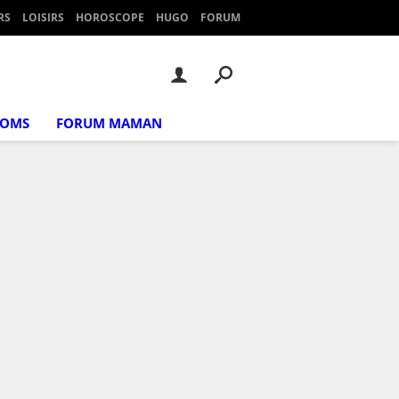
RS
LOISIRS
HOROSCOPE
HUGO
FORUM
NOMS
FORUM MAMAN