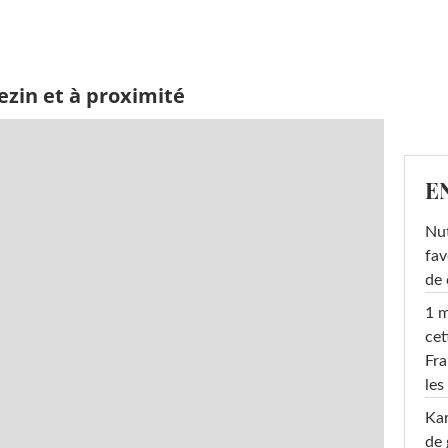
ezin et à proximité
E
Nut
fav
de 
1 m
cet
Fra
les
Ka
de 