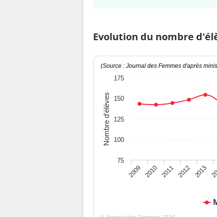
Evolution du nombre d'él
(Source : Journal des Femmes d'après minist
175
Nombre d'élèves
150
125
100
75
2009
2010
2011
2012
2013
2
M