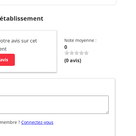
 établissement
otre avis sur cet
Note moyenne :
0
ent
avis
(
0
avis)
 membre ?
Connectez-vous