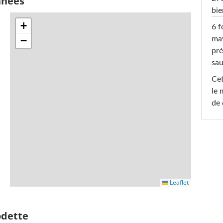
nnées
bi
+
6 f
−
ma
pré
sa
Cet
le 
de 
Leaflet
odette