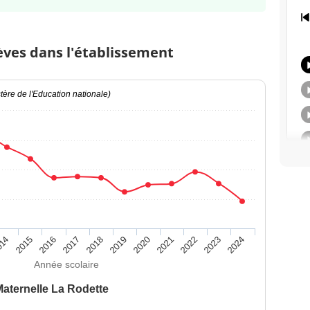
èves dans l'établissement
ère de l'Education nationale)
014
2015
2016
2017
2018
2019
2020
2021
2022
2023
2024
Année scolaire
aternelle La Rodette