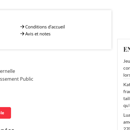
Conditions d'accueil
Avis et notes
E
Jeu
con
ernelle
lor
issement Public
Kat
fra
tai
qu'
ole
Lu
amo
270