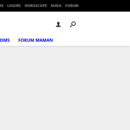
RS
LOISIRS
HOROSCOPE
HUGO
FORUM
NOMS
FORUM MAMAN