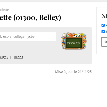
odette
N
tte (01300, Belley)
F
A
Bugey
Brens
Mise à jour le 21/11/25