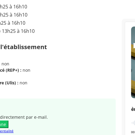
3h25 à 16h10
3h25 à 16h10
h25 à 16h10
e 13h25 à 16h10
 l'établissement
:
non
cé (REP+) :
non
e (Ulis) :
non
directement par e-mail.
nne
entialité