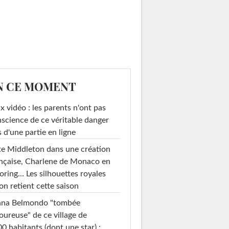
N CE MOMENT
x vidéo : les parents n'ont pas
science de ce véritable danger
s d'une partie en ligne
e Middleton dans une création
nçaise, Charlene de Monaco en
loring… Les silhouettes royales
on retient cette saison
ana Belmondo "tombée
ureuse" de ce village de
0 habitants (dont une star) :