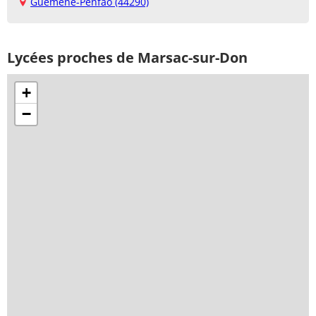
Guémené-Penfao (44290)
Lycées proches de Marsac-sur-Don
+
−