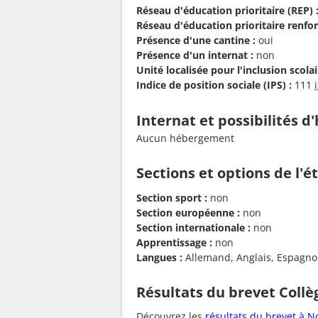
Réseau d'éducation prioritaire (REP) 
Réseau d'éducation prioritaire renfor
Présence d'une cantine :
oui
Présence d'un internat :
non
Unité localisée pour l'inclusion scolair
Indice de position sociale (IPS) :
111
Internat et possibilités 
Aucun hébergement
Sections et options de l'
Section sport :
non
Section européenne :
non
Section internationale :
non
Apprentissage :
non
Langues :
Allemand, Anglais, Espagnol,
Résultats du brevet Collè
Découvrez les
résultats du brevet à N