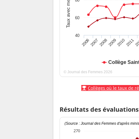
Taux avec mention
80
60
40
2010
2009
2008
20
2007
2011
2006
Collège Sain
© Journal des Femmes 2026
Collèges où le taux de r
Résultats des évaluations
(Source : Journal des Femmes d'après minist
270