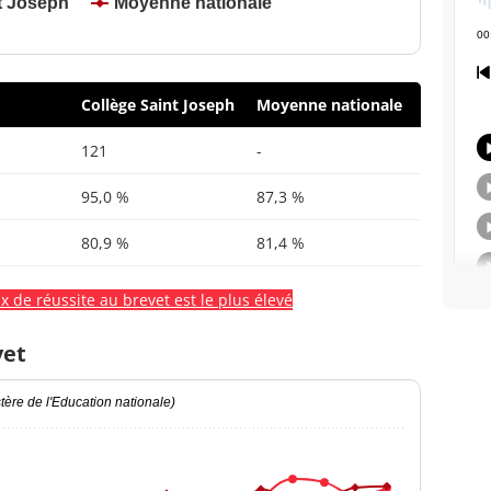
t Joseph
Moyenne nationale
Collège Saint Joseph
Moyenne nationale
121
-
95,0 %
87,3 %
80,9 %
81,4 %
x de réussite au brevet est le plus élevé
vet
ère de l'Education nationale)