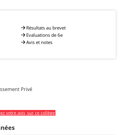
Résultats au brevet
Evaluations de 6e
Avis et notes
issement Privé
z votre avis
sur ce collège
nnées