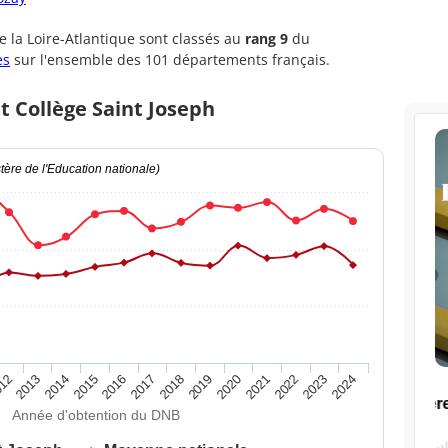
 la Loire-Atlantique sont classés au
rang 9
du
es
sur l'ensemble des 101 départements français.
t Collège Saint Joseph
ère de l'Education nationale)
2020
2015
2024
2019
2014
2023
2018
2013
2022
2017
12
2021
2016
Année d'obtention du DNB