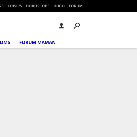
RS
LOISIRS
HOROSCOPE
HUGO
FORUM
NOMS
FORUM MAMAN