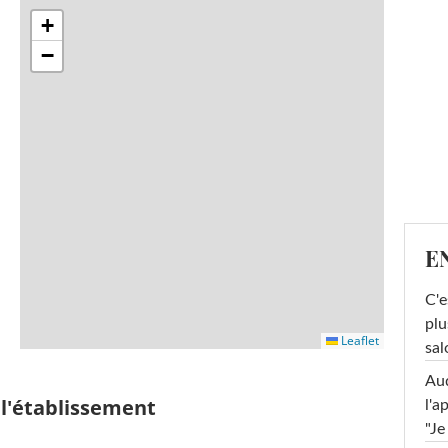
+
−
E
C'e
plu
Leaflet
sal
Au
 l'établissement
l'a
"Je