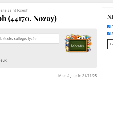
lège Saint Joseph
N
ph (44170, Nozay)
F
A
ieux
Mise à jour le 21/11/25