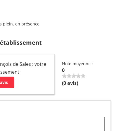
s plein, en présence
 établissement
nçois de Sales : votre
Note moyenne :
0
lissement
avis
(
0
avis)