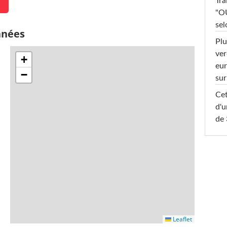
Tra
"OU
sel
nnées
Plu
ver
+
eur
−
sur
Cet
d'u
de 
Leaflet