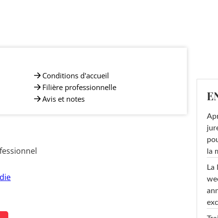
Conditions d'accueil
Filière professionnelle
E
Avis et notes
Apr
jur
pou
fessionnel
la
La 
die
wee
ann
exc