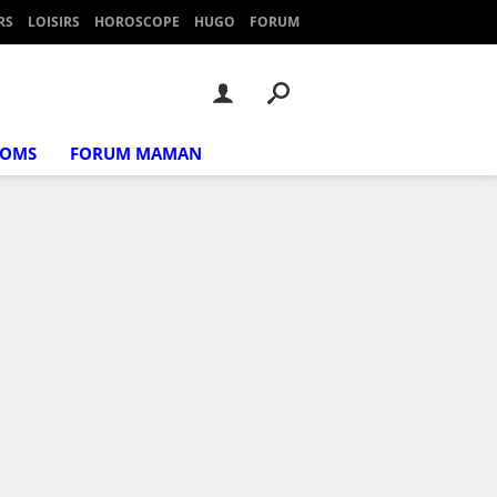
RS
LOISIRS
HOROSCOPE
HUGO
FORUM
NOMS
FORUM MAMAN