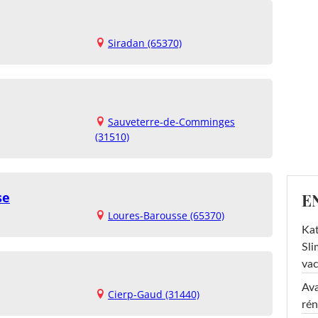
Siradan (65370)
Sauveterre-de-Comminges
(31510)
se
E
Loures-Barousse (65370)
Kat
Sli
va
Ava
Cierp-Gaud (31440)
rén