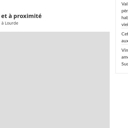
Val
pèr
 et à proximité
hab
e à Lourde
viei
Cet
aux
Vin
am
Sud