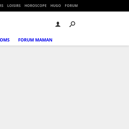
RS
LOISIRS
HOROSCOPE
HUGO
FORUM
NOMS
FORUM MAMAN