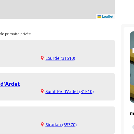
Leaflet
ole primaire privée
Lourde (31510)
 d'Ardet
Saint-Pé-d'Ardet (31510)
Siradan (65370)