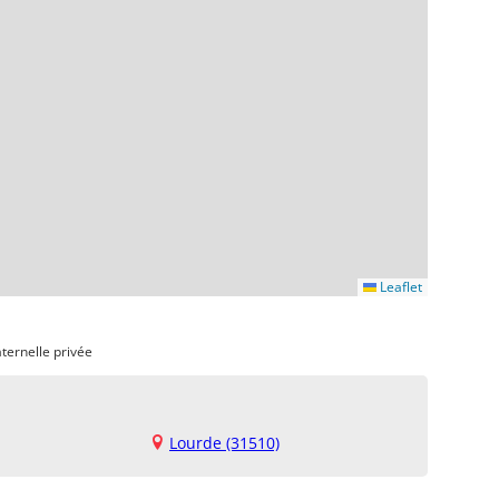
Leaflet
ternelle privée
Lourde (31510)