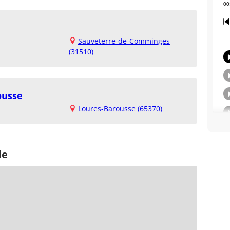
Sauveterre-de-Comminges
(31510)
ousse
Loures-Barousse (65370)
de