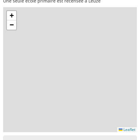
Une seule école primaire est recensée à Leuze
+
−
Leaflet