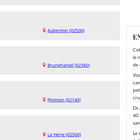
Aubenton (02500)
E
Cet
le 
Brunehamel (02360)
de 
Vou
cam
pet
cru
Plomion (02140)
Dr 
40 
san
Le 
La Hérie (02500)