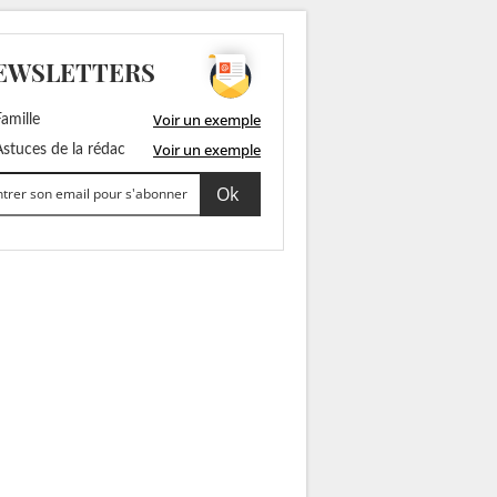
EWSLETTERS
Voir un exemple
amille
Voir un exemple
stuces de la rédac