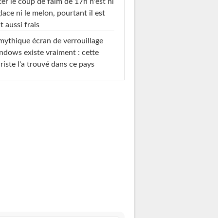
ter le coup de faim de 17h n'est ni
glace ni le melon, pourtant il est
t aussi frais
mythique écran de verrouillage
dows existe vraiment : cette
riste l'a trouvé dans ce pays