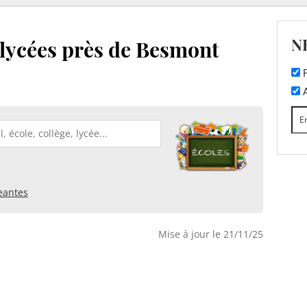
N
t lycées près de Besmont
F
A
eantes
Mise à jour le 21/11/25