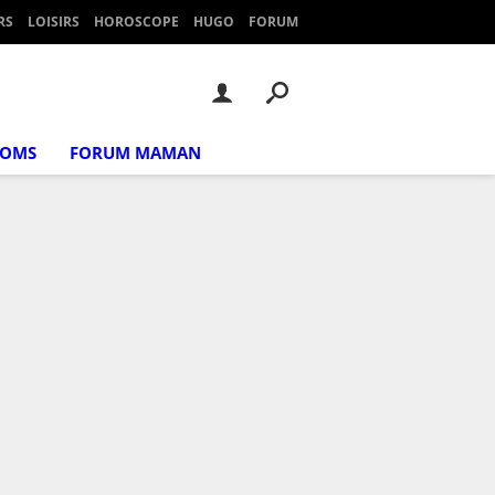
RS
LOISIRS
HOROSCOPE
HUGO
FORUM
NOMS
FORUM MAMAN