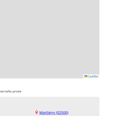
Leaflet
ternelle privée
Martigny (02500)