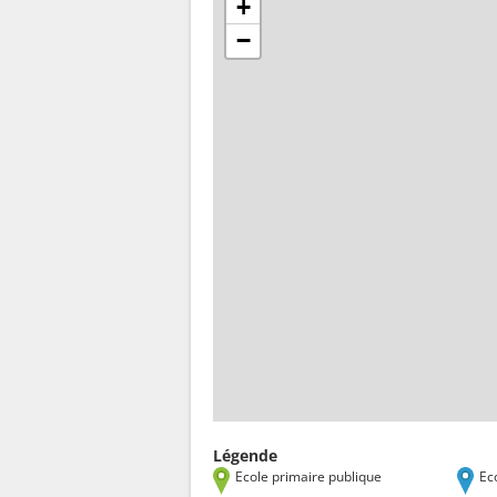
+
−
Légende
Ecole primaire publique
Ec