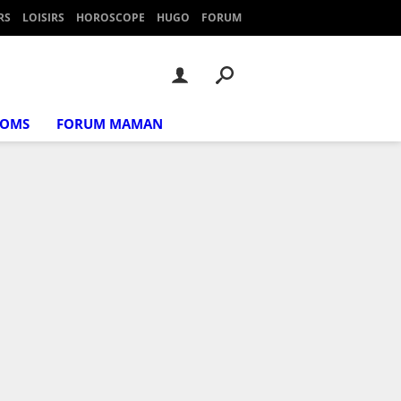
RS
LOISIRS
HOROSCOPE
HUGO
FORUM
NOMS
FORUM MAMAN