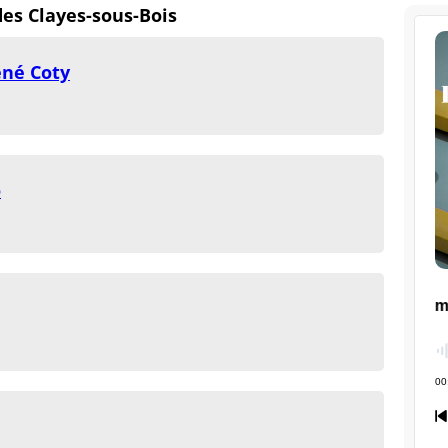
des Clayes-sous-Bois
né Coty
o