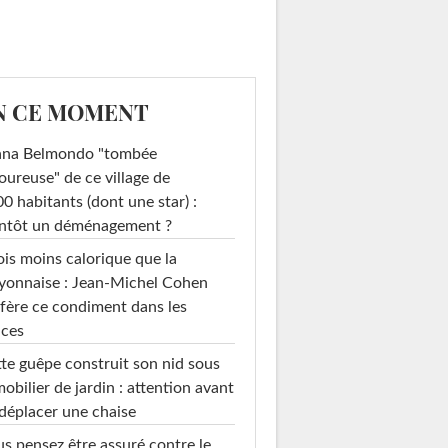
N CE MOMENT
ana Belmondo "tombée
ureuse" de ce village de
0 habitants (dont une star) :
entôt un déménagement ?
ois moins calorique que la
yonnaise : Jean-Michel Cohen
fère ce condiment dans les
uces
te guêpe construit son nid sous
mobilier de jardin : attention avant
déplacer une chaise
s pensez être assuré contre le