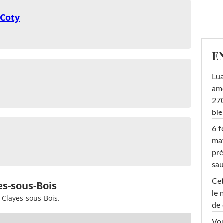
Coty
E
Lu
amo
270
bi
6 f
ma
pré
sa
Cet
es-sous-Bois
le 
 Clayes-sous-Bois.
de 
Vou