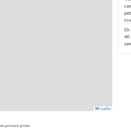
cam
pet
cru
Dr 
40 
san
Leaflet
ole primaire privée