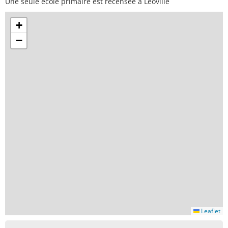
Une seule école primaire est recensée à Léoville
+
−
Leaflet