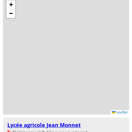
+
−
Leaflet
Lycée agricole Jean Monnet