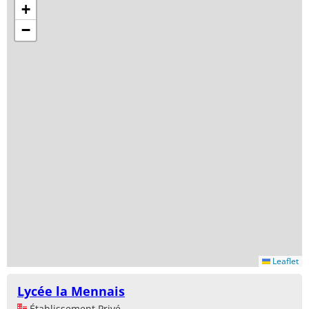
+
−
Leaflet
Lycée la Mennais
Établissement Privé