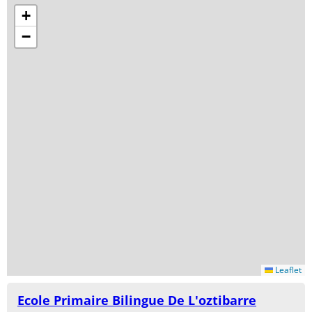
+
−
Leaflet
Ecole Primaire Bilingue De L'oztibarre