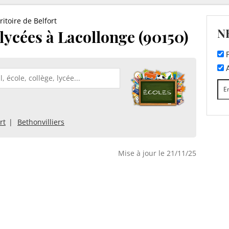
ritoire de Belfort
N
 lycées à Lacollonge (90150)
F
A
rt
Bethonvilliers
Mise à jour le 21/11/25