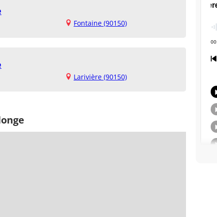
e
Fontaine (90150)
e
Larivière (90150)
longe