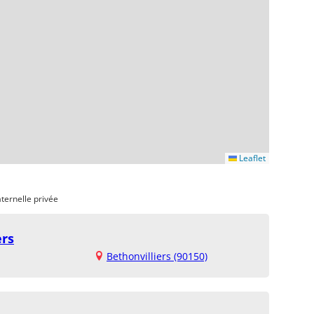
Leaflet
ternelle privée
ers
Bethonvilliers (90150)