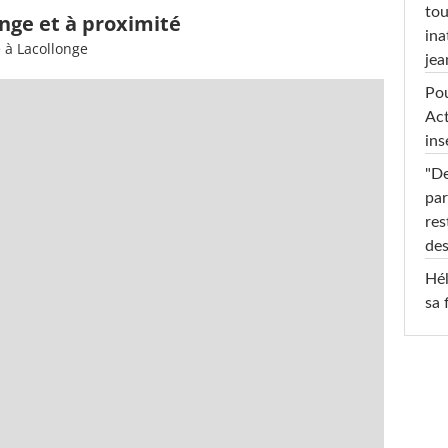
tou
onge et à proximité
ina
 à Lacollonge
jea
Pou
Act
ins
"De
par
res
des
Hél
sa 