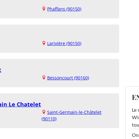
Phaffans (90150)
Larivière (90150)
t
Bessoncourt (90160)
E
in Le Chatelet
Le 
Saint-Germain-le-Châtelet
Win
(90110)
tou
On 