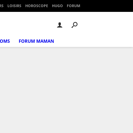
RS
LOISIRS
HOROSCOPE
HUGO
FORUM
NOMS
FORUM MAMAN