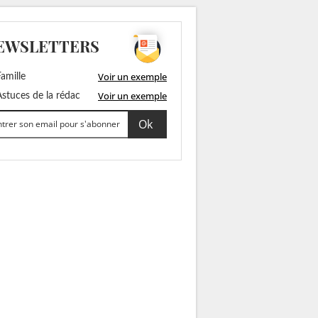
EWSLETTERS
Voir un exemple
amille
Voir un exemple
stuces de la rédac