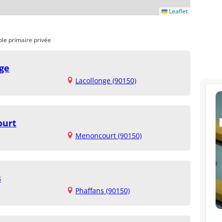
Leaflet
ole primaire privée
nge
Lacollonge (90150)
ourt
Menoncourt (90150)
s
Phaffans (90150)