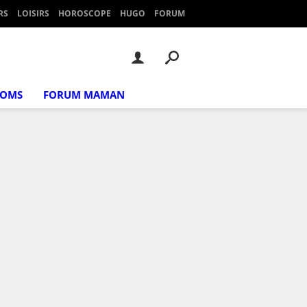
RS
LOISIRS
HOROSCOPE
HUGO
FORUM
NOMS
FORUM MAMAN