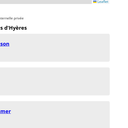
Leaflet
ternelle privée
s d'Hyères
sson
emer