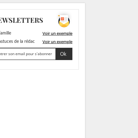
EWSLETTERS
Voir un exemple
amille
Voir un exemple
stuces de la rédac