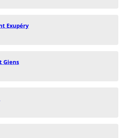
nt Exupéry
t Giens
n