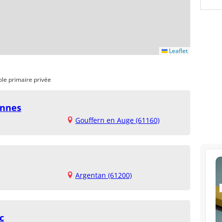
Leaflet
ole primaire privée
ennes
Gouffern en Auge (61160)
Argentan (61200)
c