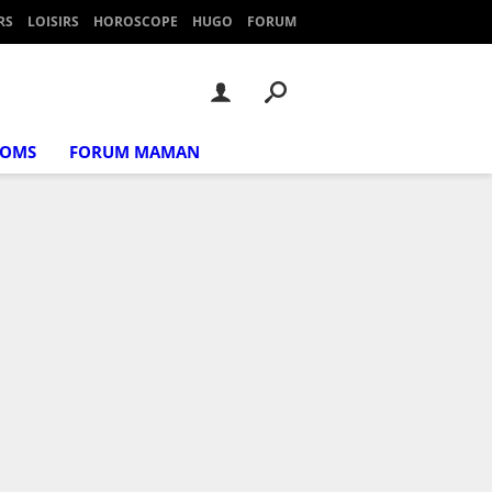
RS
LOISIRS
HOROSCOPE
HUGO
FORUM
NOMS
FORUM MAMAN