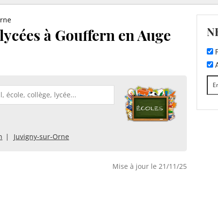
rne
N
t lycées à Gouffern en Auge
F
A
n
Juvigny-sur-Orne
Mise à jour le 21/11/25