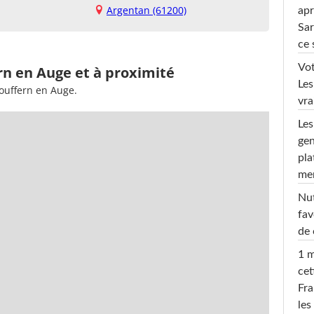
Argentan (61200)
apr
Sar
ce 
Vot
rn en Auge et à proximité
Les
ouffern en Auge.
vra
Les
gen
pla
men
Nut
fav
de 
1 m
cet
Fra
les