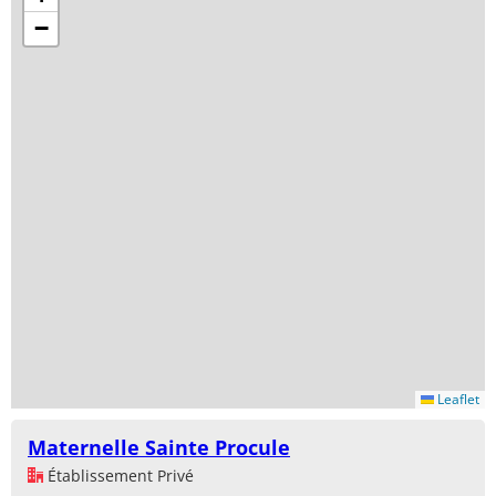
−
Leaflet
Maternelle Sainte Procule
Établissement Privé