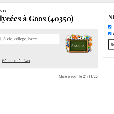
ndes
N
 lycées à Gaas (40350)
F
A
Bénesse-lès-Dax
Mise à jour le 21/11/25