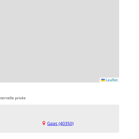
Leaflet
ternelle privée
Gaas (40350)