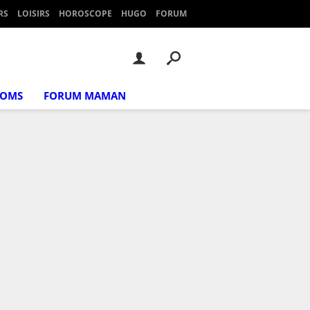
RS
LOISIRS
HOROSCOPE
HUGO
FORUM
NOMS
FORUM MAMAN