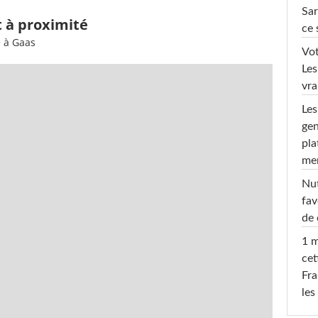
Sar
t à proximité
ce 
e à Gaas
Vot
Les
vra
Les
gen
pla
men
Nut
fav
de 
1 m
cet
Fra
les