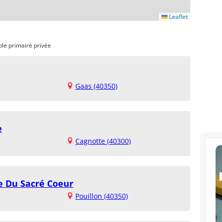
Leaflet
ole primaire privée
Gaas (40350)
e
Cagnotte (40300)
e Du Sacré Coeur
Pouillon (40350)