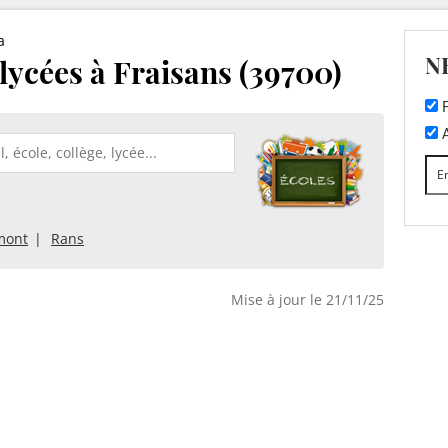
a
N
 lycées à Fraisans (39700)
F
A
mont
Rans
Mise à jour le 21/11/25