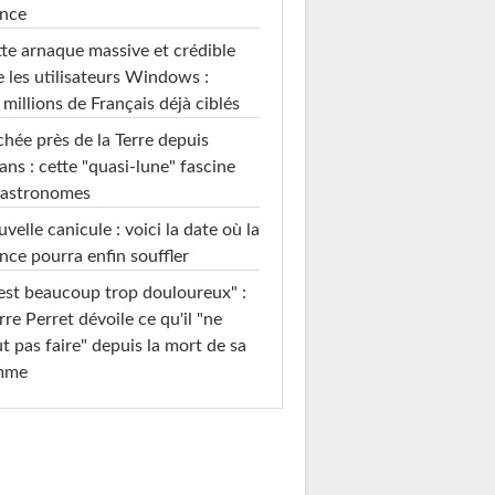
ance
te arnaque massive et crédible
e les utilisateurs Windows :
 millions de Français déjà ciblés
hée près de la Terre depuis
ans : cette "quasi-lune" fascine
 astronomes
velle canicule : voici la date où la
nce pourra enfin souffler
est beaucoup trop douloureux" :
rre Perret dévoile ce qu'il "ne
t pas faire" depuis la mort de sa
mme