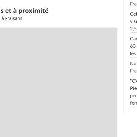
Fr
ns et à proximité
Cet
 à Fraisans
vis
2,5
Cac
60 
les
Nou
Fra
"C'
Pie
peu
fe