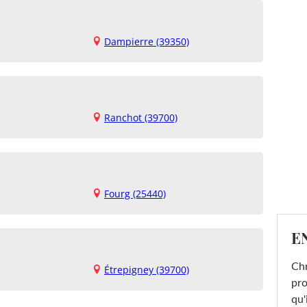
Dampierre (39350)
Ranchot (39700)
Fourg (25440)
E
Chr
Étrepigney (39700)
pro
qu'