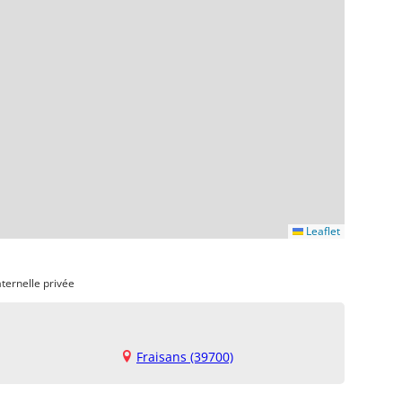
Leaflet
ternelle privée
Fraisans (39700)