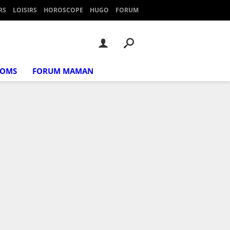
RS
LOISIRS
HOROSCOPE
HUGO
FORUM
NOMS
FORUM MAMAN