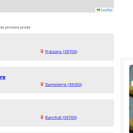
Leaflet
ole primaire privée
Fraisans (39700)
re
Dampierre (39350)
Ranchot (39700)