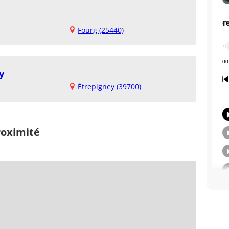
Fourg (25440)
y
Étrepigney (39700)
roximité