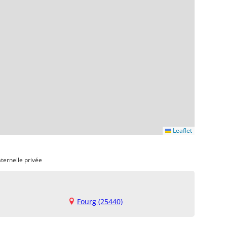
Leaflet
ternelle privée
Fourg (25440)