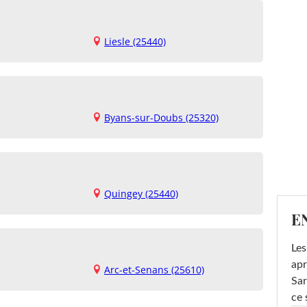
Liesle (25440)
Byans-sur-Doubs (25320)
Quingey (25440)
E
Les
apr
Arc-et-Senans (25610)
Sar
ce 