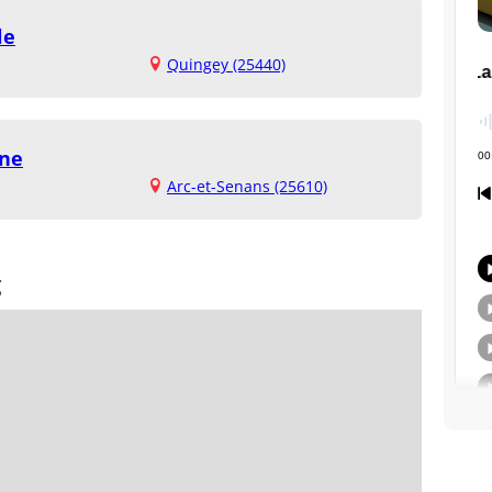
le
Quingey (25440)
gne
Arc-et-Senans (25610)
g