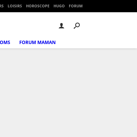
RS
LOISIRS
HOROSCOPE
HUGO
FORUM
NOMS
FORUM MAMAN