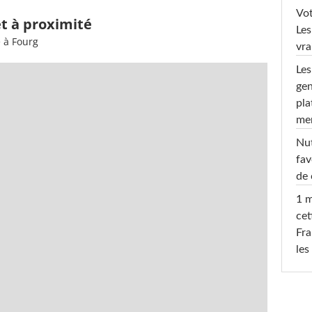
Vot
et à proximité
Les
 à Fourg
vra
Les
gen
pla
men
Nut
fav
de 
1 m
cet
Fra
les