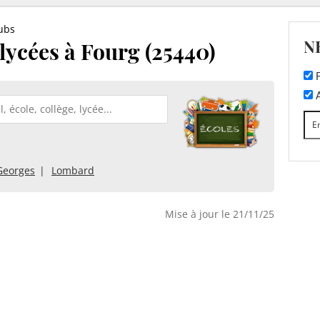
ubs
N
 lycées à Fourg (25440)
F
A
-Georges
Lombard
Mise à jour le 21/11/25