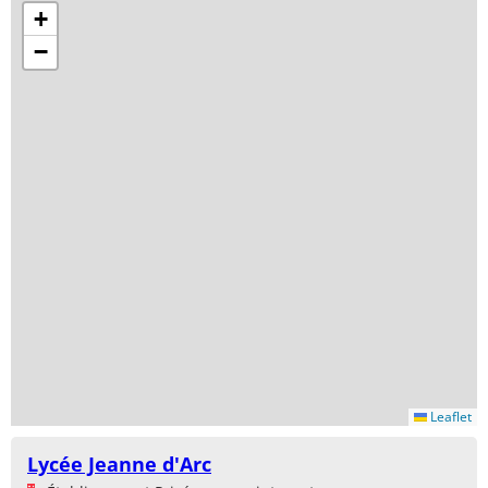
+
−
Leaflet
Lycée Jeanne d'Arc