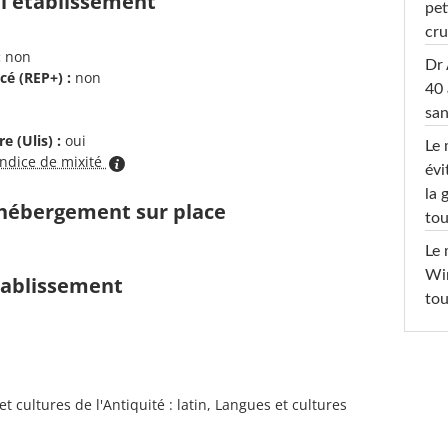
 l'établissement
pet
cru
:
non
Dr 
cé (REP+) :
non
40 
san
e (Ulis) :
oui
Le 
indice de mixité
évi
la 
d'hébergement sur place
tou
Le 
Win
établissement
tou
 cultures de l'Antiquité : latin, Langues et cultures