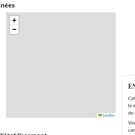
nnées
+
−
E
Cet
le 
de 
Leaflet
Vou
cam