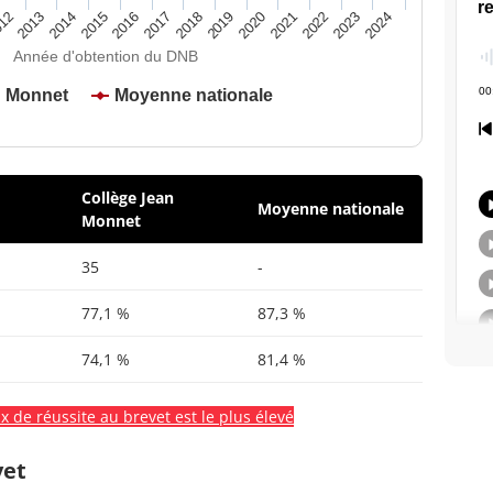
2020
2015
2024
2019
2014
2023
2018
2013
2022
2017
12
2021
2016
Année d'obtention du DNB
n Monnet
Moyenne nationale
Collège Jean
Moyenne nationale
Monnet
35
-
77,1 %
87,3 %
74,1 %
81,4 %
x de réussite au brevet est le plus élevé
vet