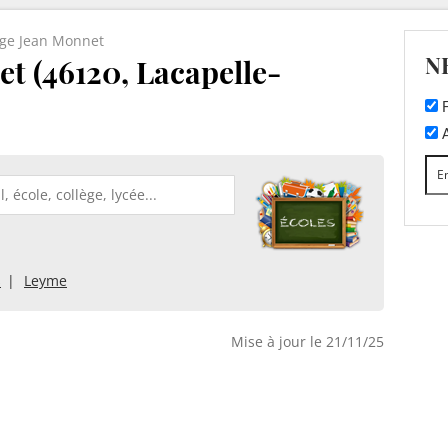
ège Jean Monnet
N
t (46120, Lacapelle-
F
A
s
Leyme
Mise à jour le 21/11/25