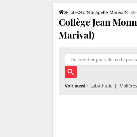
Ecoles
Lot
Lacapelle-Marival
Coll
Collège Jean Monne
Marival)
Voir aussi :
Labathude
Molière