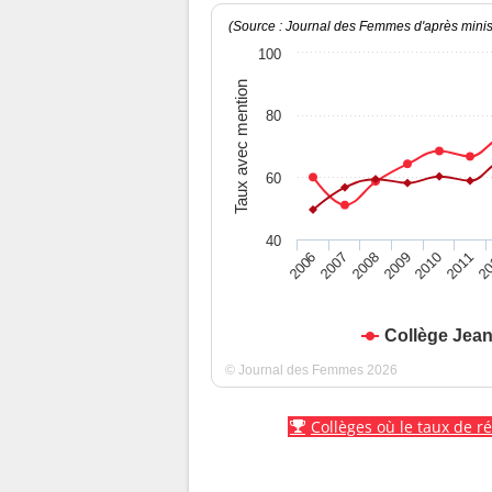
(Source : Journal des Femmes d'après minist
100
Taux avec mention
80
60
40
2010
2009
2008
20
2007
2011
2006
Collège Jea
© Journal des Femmes 2026
Collèges où le taux de r