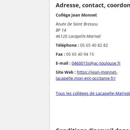
Adresse, contact, coordo
Collège Jean Monnet
Route De Saint Bressou
BP 14
46120 Lacapelle-Marival
Téléphone :
05 65 40 82 82
Fax :
05 65 40 94 15
E-mail :
0460015s@ac-toulouse.fr
Site Web :
https://jean-monnet-
lacapelle.mon-ent-occitanie.fr/
Tous les collèges de Lacapelle-Marival