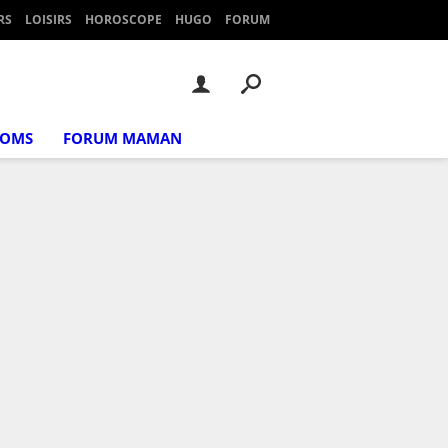
RS
LOISIRS
HOROSCOPE
HUGO
FORUM
NOMS
FORUM MAMAN