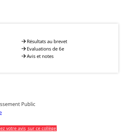
Résultats au brevet
Evaluations de 6e
Avis et notes
issement Public
e
z votre avis
sur ce collège