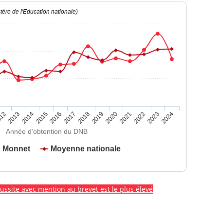
ère de l'Education nationale)
2020
2015
2024
2019
2014
2023
2018
2013
2022
2017
12
2021
2016
Année d'obtention du DNB
n Monnet
Moyenne nationale
éussite avec mention au brevet est le plus élevé