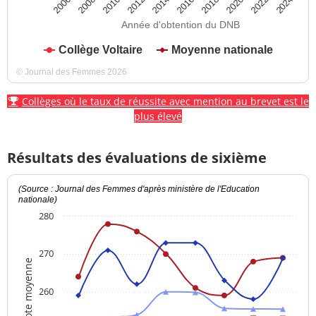
2012
2018
2024
2008
2014
2020
2010
2016
2022
2006
Année d'obtention du DNB
Collège Voltaire
Moyenne nationale
© Journal des Femmes 2026
Collèges où le taux de réussite avec mention au brevet est le
plus élevé
Résultats des évaluations de sixième
(Source : Journal des Femmes d'après ministère de l'Education
nationale)
280
270
Note moyenne
260