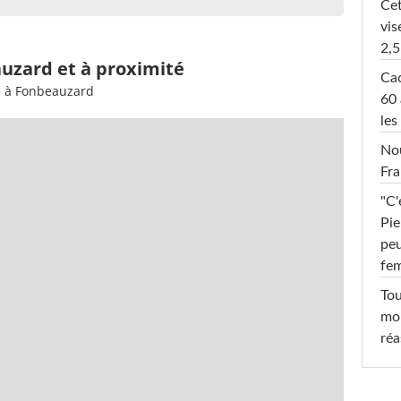
Cet
vis
2,5
auzard et à proximité
Cac
e à Fonbeauzard
60 
les
Nou
Fra
"C'
Pie
peu
fe
Tou
mob
réa