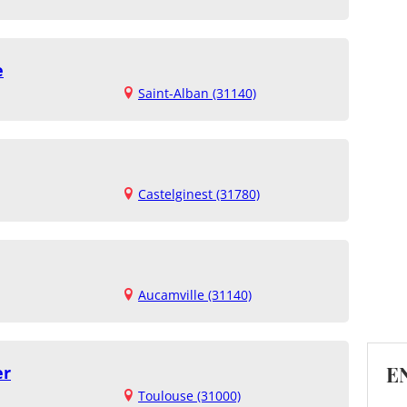
e
Saint-Alban (31140)
Castelginest (31780)
Aucamville (31140)
E
er
Toulouse (31000)