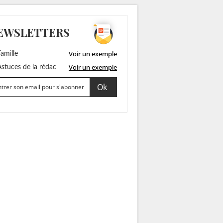
EWSLETTERS
Voir un exemple
amille
Voir un exemple
stuces de la rédac