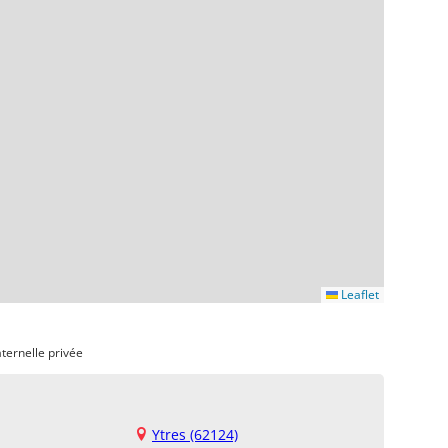
Leaflet
ternelle privée
Ytres (62124)