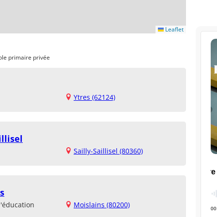
Leaflet
ole primaire privée
Ytres (62124)
llisel
Sailly-Saillisel (80360)
s
d'éducation
Moislains (80200)