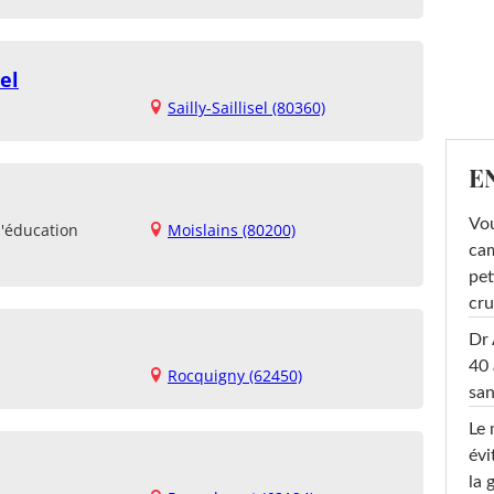
el
Sailly-Saillisel (80360)
E
Vou
d'éducation
Moislains (80200)
cam
pet
cru
Dr 
40 
Rocquigny (62450)
san
Le 
évi
la 