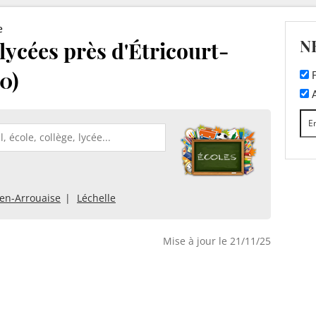
e
N
 lycées près d'Étricourt-
0)
F
A
en-Arrouaise
Léchelle
Mise à jour le 21/11/25