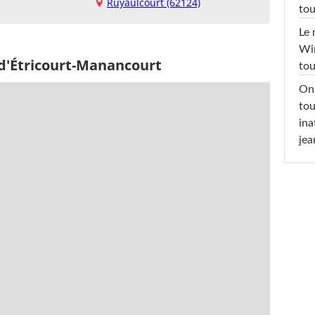
Ruyaulcourt (62124)
tou
Le 
Win
 d'Étricourt-Manancourt
tou
On 
tou
ina
jea