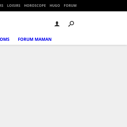
RS
LOISIRS
HOROSCOPE
HUGO
FORUM
NOMS
FORUM MAMAN