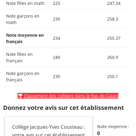
Note filles en math
225
247.24
Note garçons en
239
258.3
math
Note moyenne en
234
255.37
français
Note filles en
240
260.9
français
Note garçons en
230
250.1
français
Classement des collèges dans le Pas-de-Calais
Donnez votre avis sur cet établissement
Collège Jacques-Yves Cousteau :
Note moyenne :
0
votre avis sur cet établissement