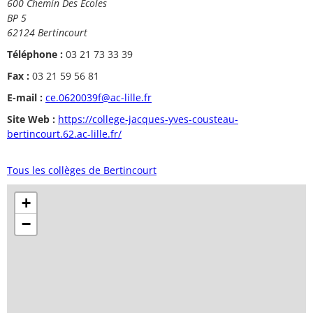
600 Chemin Des Ecoles
BP 5
62124 Bertincourt
Téléphone :
03 21 73 33 39
Fax :
03 21 59 56 81
E-mail :
ce.0620039f@ac-lille.fr
Site Web :
https://college-jacques-yves-cousteau-
bertincourt.62.ac-lille.fr/
Tous les collèges de Bertincourt
+
−