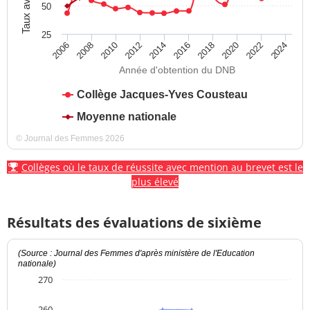
50
25
2012
2018
2024
2008
2014
2020
2010
2016
2022
2006
Année d'obtention du DNB
Collège Jacques-Yves Cousteau
Moyenne nationale
© Journal des Femmes 2026
Collèges où le taux de réussite avec mention au brevet est le
plus élevé
Résultats des évaluations de sixième
(Source : Journal des Femmes d'après ministère de l'Education
nationale)
270
260