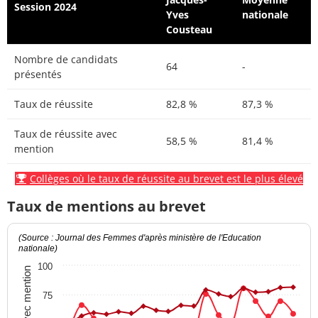
Session 2024
Yves
nationale
Cousteau
Nombre de candidats
64
-
présentés
Taux de réussite
82,8 %
87,3 %
Taux de réussite avec
58,5 %
81,4 %
mention
Collèges où le taux de réussite au brevet est le plus élevé
Taux de mentions au brevet
(Source : Journal des Femmes d'après ministère de l'Education
nationale)
100
Taux avec mention
75