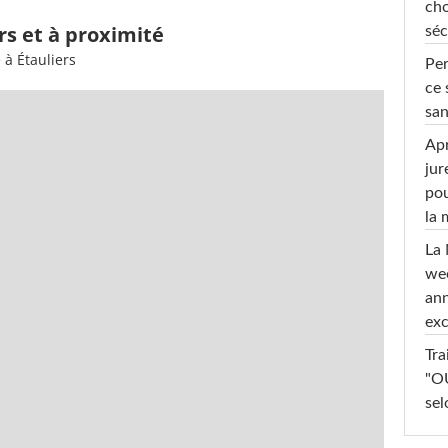
cho
rs et à proximité
séc
 à Étauliers
Per
ce 
san
Apr
jur
pou
la
La 
wee
ann
exc
Tra
"OU
sel