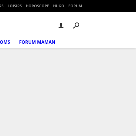
RS
LOISIRS
HOROSCOPE
HUGO
FORUM
NOMS
FORUM MAMAN