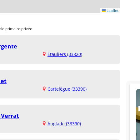
Leaflet
ole primaire privée
Argente
Étauliers (33820)
net
Cartelègue (33390)
 Verrat
Anglade (33390)