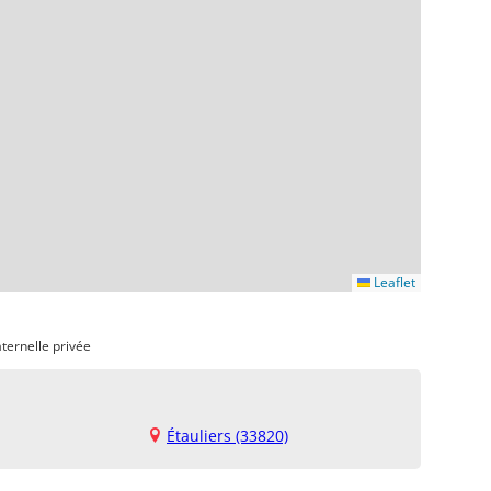
Leaflet
ternelle privée
Étauliers (33820)