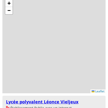
+
−
Leaflet
Lycée polyvalent Léonce Vieljeux
Établissement Public avec un internat