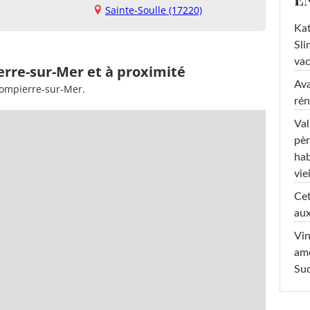
Sainte-Soulle (17220)
Kat
Sli
va
erre-sur-Mer et à proximité
Ava
Dompierre-sur-Mer.
rén
Val
pèr
hab
viei
Cet
aux
Vin
am
Sud