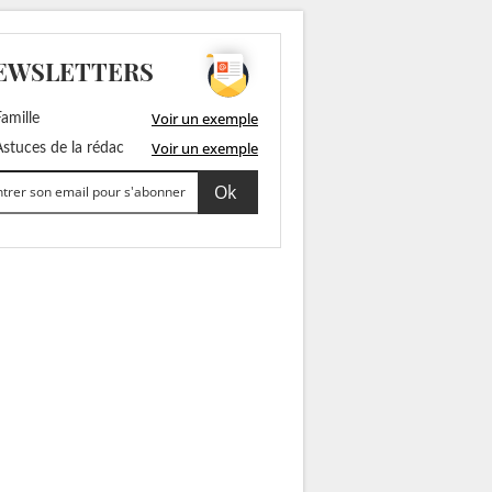
EWSLETTERS
Voir un exemple
amille
Voir un exemple
stuces de la rédac