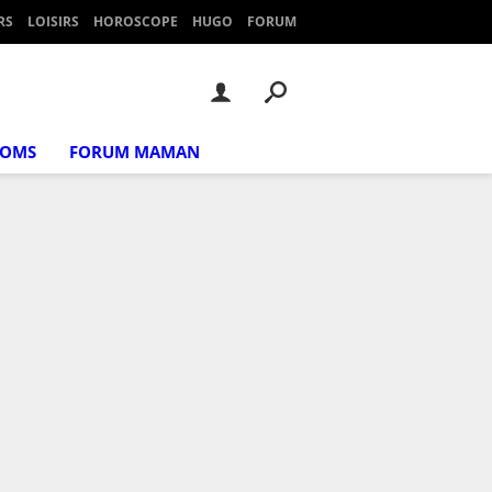
RS
LOISIRS
HOROSCOPE
HUGO
FORUM
NOMS
FORUM MAMAN