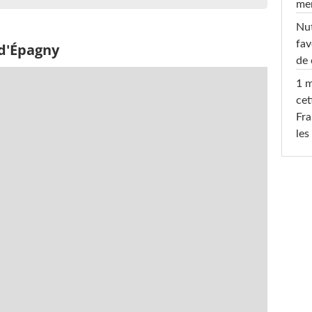
men
Nut
fav
 d'Épagny
de 
1 m
cet
Fra
les