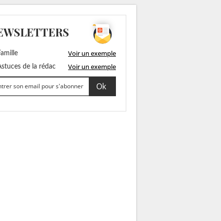
EWSLETTERS
Voir un exemple
amille
Voir un exemple
stuces de la rédac