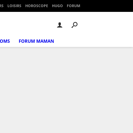
RS
LOISIRS
HOROSCOPE
HUGO
FORUM
NOMS
FORUM MAMAN