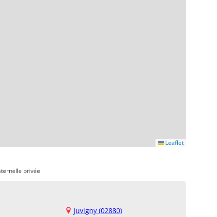
Leaflet
ternelle privée
Juvigny (02880)