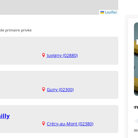
Leaflet
ole primaire privée
Juvigny (02880)
Guny (02300)
illy
Crécy-au-Mont (02380)