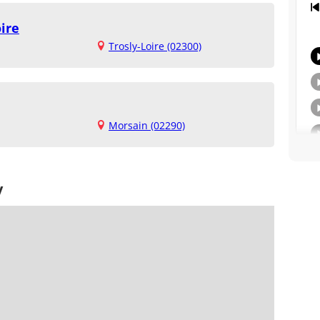
oire
Trosly-Loire (02300)
Morsain (02290)
y