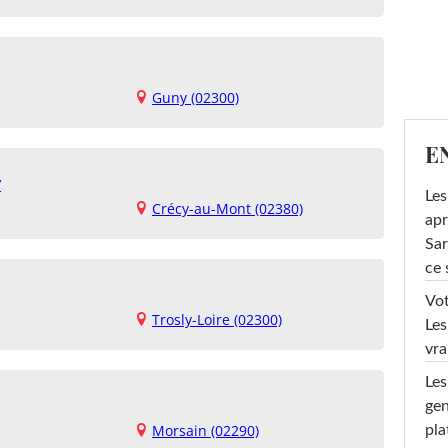
Guny (02300)
E
y
Les
Crécy-au-Mont (02380)
apr
Sar
ce 
Vot
Trosly-Loire (02300)
Les
vra
Les
gen
Morsain (02290)
pla